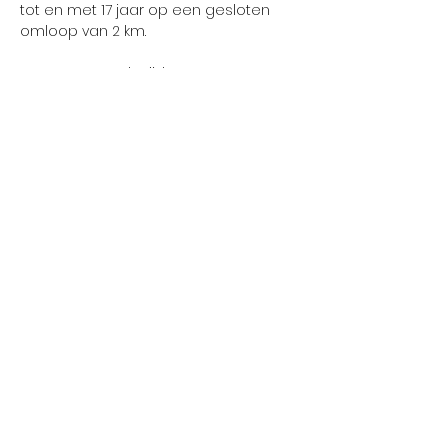
tot en met 17 jaar op een gesloten 
omloop van 2 km.
17u00: start wedstrijd 
    - 9 jarigen = 2 rondes of 900m - 
1,8km - Start Markt tot aan 
Pensionaatstraat en terug
17u15: start wedstrijd 
Meer weergeven
Deel dit evenement