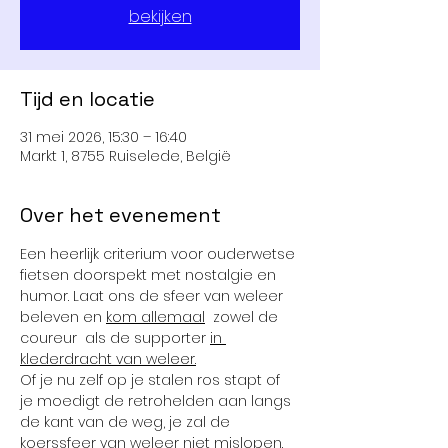
bekijken
Tijd en locatie
31 mei 2026, 15:30 – 16:40
Markt 1, 8755 Ruiselede, België
Over het evenement
Een heerlijk criterium voor ouderwetse 
fietsen doorspekt met nostalgie en 
humor. Laat ons de sfeer van weleer 
beleven en 
kom allemaal
  zowel de 
coureur  als de supporter 
in 
klederdracht van weleer.
Of je nu zelf op je stalen ros stapt of 
je moedigt de retrohelden aan langs 
de kant van de weg, je zal de 
koerssfeer van weleer niet mislopen.